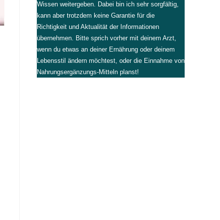
Wissen weitergeben. Dabei bin ich sehr sorgfältig,
kann aber trotzdem keine Garantie für die
Richtigkeit und Aktualität der Informationen
übernehmen. Bitte sprich vorher mit deinem Arzt,
wenn du etwas an deiner Ernährung oder deinem
Lebensstil ändern möchtest, oder die Einnahme von
Nahrungsergänzungs-Mitteln planst!