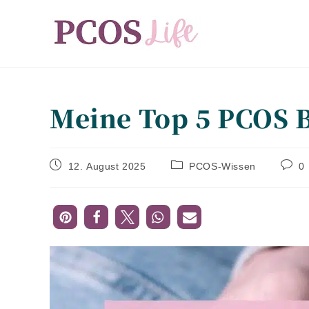
Zum
Inhalt
springen
Meine Top 5 PCOS 
Beitrag
Beitrags-
Beitra
12. August 2025
PCOS-Wissen
0
veröffentlicht:
Kategorie:
Komme