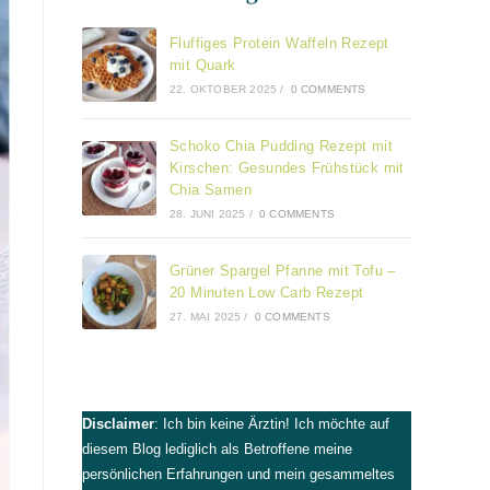
Fluffiges Protein Waffeln Rezept
mit Quark
22. OKTOBER 2025
/
0 COMMENTS
Schoko Chia Pudding Rezept mit
Kirschen: Gesundes Frühstück mit
Chia Samen
28. JUNI 2025
/
0 COMMENTS
Grüner Spargel Pfanne mit Tofu –
20 Minuten Low Carb Rezept
27. MAI 2025
/
0 COMMENTS
Disclaimer
: Ich bin keine Ärztin! Ich möchte auf
diesem Blog lediglich als Betroffene meine
persönlichen Erfahrungen und mein gesammeltes