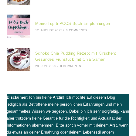
Meine Top 5 PCOS Buch Empfehlungen
12. AUGUST 2025
/
0 COMMENTS
Schoko Chia Pudding Rezept mit Kirschen:
Gesundes Frühstück mit Chia Samen
28. JUNI 2025
/
0 COMMENTS
Disclaimer
: Ich bin keine Ärztin! Ich möchte auf diesem Blog
lediglich als Betroffene meine persönlichen Erfahrungen und mein
gesammeltes Wissen weitergeben. Dabei bin ich sehr sorgfältig, kann
aber trotzdem keine Garantie für die Richtigkeit und Aktualität der
Informationen übernehmen. Bitte sprich vorher mit deinem Arzt, wenn
du etwas an deiner Ernährung oder deinem Lebensstil ändern