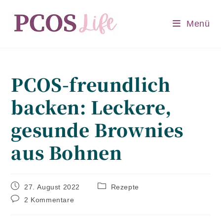
Zum
Inhalt
Menü
springen
PCOS-freundlich
backen: Leckere,
gesunde Brownies
aus Bohnen
Beitrag
Beitrags-
27. August 2022
Rezepte
veröffentlicht:
Kategorie:
Beitrags-
2 Kommentare
Kommentare: