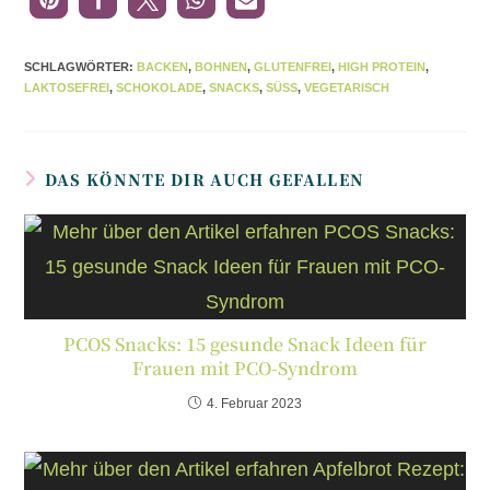
SCHLAGWÖRTER
:
BACKEN
,
BOHNEN
,
GLUTENFREI
,
HIGH PROTEIN
,
LAKTOSEFREI
,
SCHOKOLADE
,
SNACKS
,
SÜSS
,
VEGETARISCH
DAS KÖNNTE DIR AUCH GEFALLEN
PCOS Snacks: 15 gesunde Snack Ideen für
Frauen mit PCO-Syndrom
4. Februar 2023