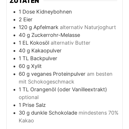
ZUTATEN
1
Dose
Kidneybohnen
2
Eier
120
g
Apfelmark
alternativ Naturjoghurt
40
g
Zuckerrohr-Melasse
1
EL
Kokosöl
alternativ Butter
40
g
Kakaopulver
1
TL
Backpulver
60
g
Xylit
60
g
veganes Proteinpulver
am besten
mit Schokogeschmack
1
TL
Orangenöl (oder Vanilleextrakt)
optional
1
Prise
Salz
30
g
dunkle Schokolade
mindestens 70%
Kakao