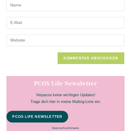
Gib
deinen
Namen
Gib
oder
deine
Benutzernamen
E-
Gib
zum
Mail-
deine
Kommentieren
Adresse
Website-
ein
zum
URL
Kommentieren
ein
ein
(optional)
PCOS Life Newsletter
Verpasse keine wichtigen Updates!
Trage dich hier in meine Mailing-Liste ein:
PCOS LIFE NEWSLETTER
Datenschutzhinweis