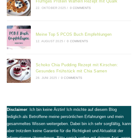
Fluffiges Protein Waffeln Rezept mit Quark
22. OKTOBER 2025
/
0 COMMENTS
Meine Top 5 PCOS Buch Empfehlungen
12. AUGUST 2025
/
0 COMMENTS
Schoko Chia Pudding Rezept mit Kirschen:
Gesundes Frühstück mit Chia Samen
28. JUNI 2025
/
0 COMMENTS
Disclaimer
: Ich bin keine Ärztin! Ich möchte auf diesem Blog
lediglich als Betroffene meine persönlichen Erfahrungen und mein
gesammeltes Wissen weitergeben. Dabei bin ich sehr sorgfältig, kann
aber trotzdem keine Garantie für die Richtigkeit und Aktualität der
Informationen übernehmen. Bitte sprich vorher mit deinem Arzt, wenn