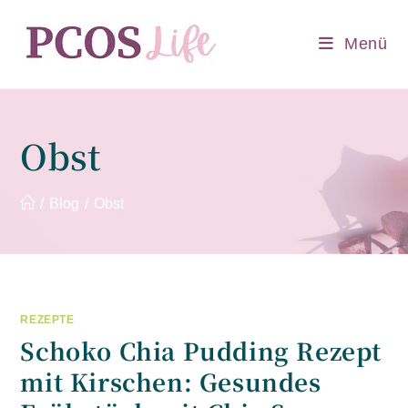
Zum
Inhalt
Menü
springen
Obst
/
Blog
/
Obst
REZEPTE
Schoko Chia Pudding Rezept
mit Kirschen: Gesundes