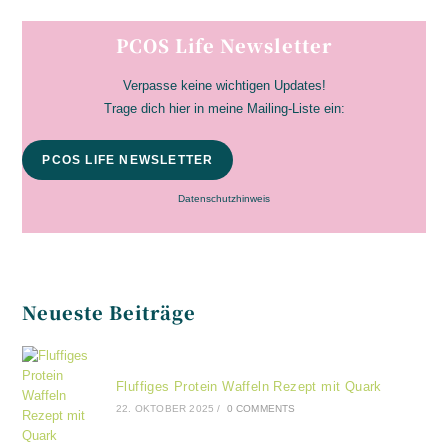
ein
(optional)
PCOS Life Newsletter
Verpasse keine wichtigen Updates!
Trage dich hier in meine Mailing-Liste ein:
PCOS LIFE NEWSLETTER
Datenschutzhinweis
Neueste Beiträge
Fluffiges Protein Waffeln Rezept mit Quark
22. OKTOBER 2025
/
0 COMMENTS