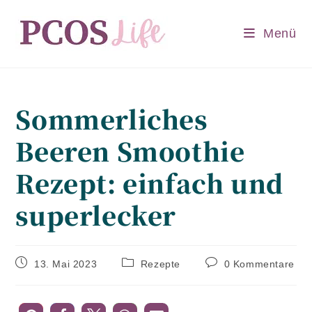
Zum
Inhalt
Menü
springen
Sommerliches
Beeren Smoothie
Rezept: einfach und
superlecker
Beitrag
Beitrags-
Beitrags-
13. Mai 2023
Rezepte
0 Kommentare
veröffentlicht:
Kategorie:
Kommentare: